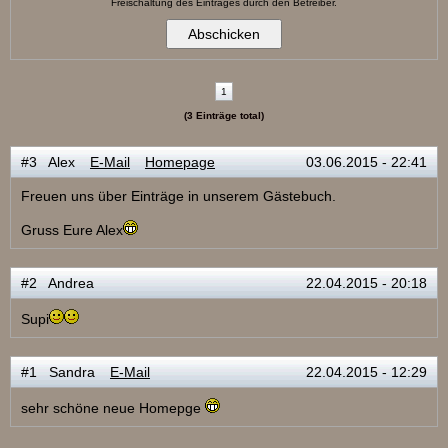
Freischaltung des Eintrages durch den Betreiber.
1
(3 Einträge total)
#3 Alex
E-Mail
Homepage
03.06.2015 - 22:41
Freuen uns über Einträge in unserem Gästebuch.
Gruss Eure Alex
#2 Andrea
22.04.2015 - 20:18
Supi
#1 Sandra
E-Mail
22.04.2015 - 12:29
sehr schöne neue Homepge