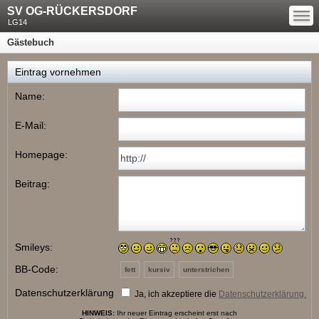
—
SV OG-RÜCKERSDORF
—
—
LG14
Gästebuch
Eintrag vornehmen
Name:
E-Mail:
Homepage:
Beitrag:
Smileys:
BB-Code:
fett
kursiv
unterstrichen
Datenschutzerklärung
Ja, ich akzeptiere die
Datenschutzerklärung.
HINWEIS:
Ihr neuer Eintrag erscheint erst nach