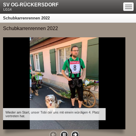
—
SV OG-RÜCKERSDORF
—
—
LG14
Schubkarrenrennen 2022
Schubkarrenrennen 2022
Wieder am Start, unser Tobi der uns mit einem würdigen 4. Platz
vertreten hat.